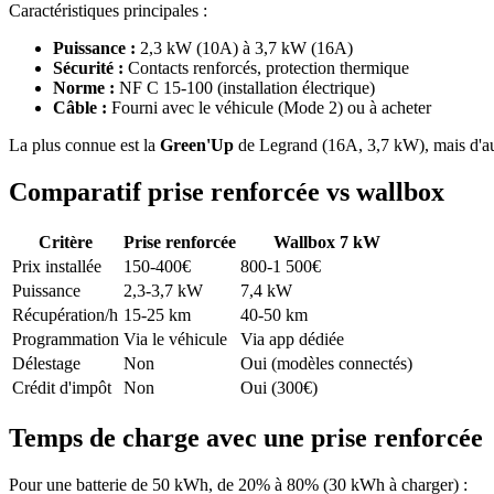
Caractéristiques principales :
Puissance :
2,3 kW (10A) à 3,7 kW (16A)
Sécurité :
Contacts renforcés, protection thermique
Norme :
NF C 15-100 (installation électrique)
Câble :
Fourni avec le véhicule (Mode 2) ou à acheter
La plus connue est la
Green'Up
de Legrand (16A, 3,7 kW), mais d'aut
Comparatif prise renforcée vs wallbox
Critère
Prise renforcée
Wallbox 7 kW
Prix installée
150-400€
800-1 500€
Puissance
2,3-3,7 kW
7,4 kW
Récupération/h
15-25 km
40-50 km
Programmation
Via le véhicule
Via app dédiée
Délestage
Non
Oui (modèles connectés)
Crédit d'impôt
Non
Oui (300€)
Temps de charge avec une prise renforcée
Pour une batterie de 50 kWh, de 20% à 80% (30 kWh à charger) :