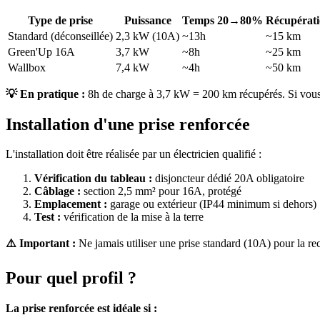
Type de prise
Puissance
Temps 20→80%
Récupérati
Standard (déconseillée)
2,3 kW (10A)
~13h
~15 km
Green'Up 16A
3,7 kW
~8h
~25 km
Wallbox
7,4 kW
~4h
~50 km
💡 En pratique :
8h de charge à 3,7 kW = 200 km récupérés. Si vous 
Installation d'une prise renforcée
L'installation doit être réalisée par un électricien qualifié :
Vérification du tableau :
disjoncteur dédié 20A obligatoire
Câblage :
section 2,5 mm² pour 16A, protégé
Emplacement :
garage ou extérieur (IP44 minimum si dehors)
Test :
vérification de la mise à la terre
⚠️ Important :
Ne jamais utiliser une prise standard (10A) pour la re
Pour quel profil ?
La prise renforcée est idéale si :