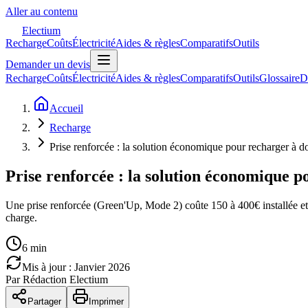
Aller au contenu
Electium
Recharge
Coûts
Électricité
Aides & règles
Comparatifs
Outils
Demander un devis
Recharge
Coûts
Électricité
Aides & règles
Comparatifs
Outils
Glossaire
D
Accueil
Recharge
Prise renforcée : la solution économique pour recharger à d
Prise renforcée : la solution économique p
Une prise renforcée (Green'Up, Mode 2) coûte 150 à 400€ installée et
charge.
6 min
Mis à jour : Janvier 2026
Par Rédaction Electium
Partager
Imprimer